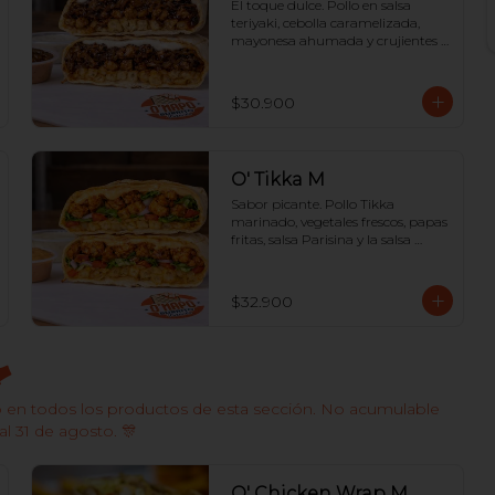
El toque dulce. Pollo en salsa 
teriyaki, cebolla caramelizada, 
mayonesa ahumada y crujientes 
papas fritas en su interior.
$30.900
O' Tikka M
Sabor picante. Pollo Tikka 
marinado, vegetales frescos, papas 
fritas, salsa Parisina y la salsa 
O'Napo para un toque semi-
picante adictivo.
$32.900

 en todos los productos de esta sección. No acumulable
al 31 de agosto. 🎊
O' Chicken Wrap M