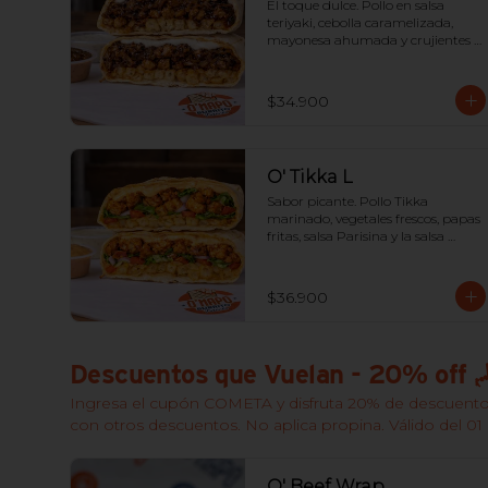
El toque dulce. Pollo en salsa 
teriyaki, cebolla caramelizada, 
mayonesa ahumada y crujientes 
papas fritas en su interior.
$34.900
O' Tikka L
Sabor picante. Pollo Tikka 
marinado, vegetales frescos, papas 
fritas, salsa Parisina y la salsa 
O'Napo para un toque semi-
picante adictivo.
$36.900
Descuentos que Vuelan - 20% off 
Ingresa el cupón COMETA y disfruta 20% de descuento
con otros descuentos. No aplica propina. Válido del 01 
O' Beef Wrap