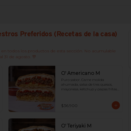
stros Preferidos (Recetas de la casa)
 en todos los productos de esta sección. No acumulable
al 31 de agosto. 🎊
O' Americano M
Puro sabor. Carne molida 
ahumada, salsa de tres quesos, 
mayonesa, kétchup y papas fritas, 
todo sellado en una tortilla 
tostada.
$36.900
O' Teriyaki M