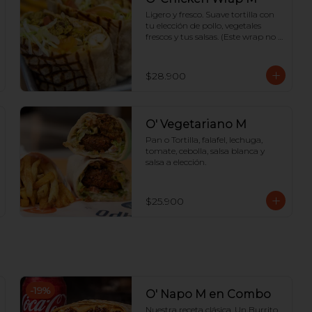
Ligero y fresco. Suave tortilla con 
tu elección de pollo, vegetales 
frescos y tus salsas. (Este wrap no 
lleva papas adentro).
$28.900
O' Vegetariano M
Pan o Tortilla, falafel, lechuga, 
tomate, cebolla, salsa blanca y 
salsa a elección.
$25.900
-
19
%
O' Napo M en Combo
Nuestra receta clásica. Un Burrito 