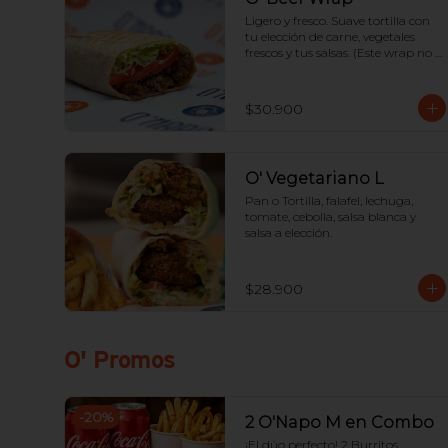
Ligero y fresco. Suave tortilla con 
tu elección de carne, vegetales 
frescos y tus salsas. (Este wrap no 
lleva papas adentro).
$30.900
O' Vegetariano L
Pan o Tortilla, falafel, lechuga, 
tomate, cebolla, salsa blanca y 
salsa a elección.
$28.900
O' Promos
-
20
%
2 O'Napo M en Combo
¡El dúo perfecto! 2 Burritos 