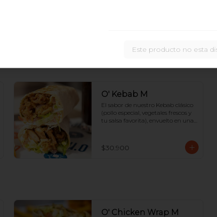
fritas adentro, 3 proteínas a tu 
elección y salsas. ¡Para el hambre 
extrema!
$42.900
Este producto no esta di
O' Kebab M
El sabor de nuestro Kebab clásico 
(pollo especial, vegetales frescos y 
tu salsa favorita), envuelto en una 
suave tortilla sellada.
$30.900
O' Chicken Wrap M