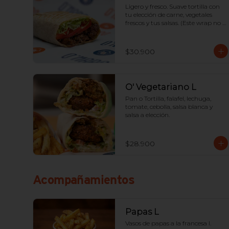
Ligero y fresco. Suave tortilla con 
tu elección de carne, vegetales 
frescos y tus salsas. (Este wrap no 
lleva papas adentro).
$30.900
O' Vegetariano L
Pan o Tortilla, falafel, lechuga, 
tomate, cebolla, salsa blanca y 
salsa a elección.
$28.900
Acompañamientos
Papas L
Vasos de papas a la francesa l.