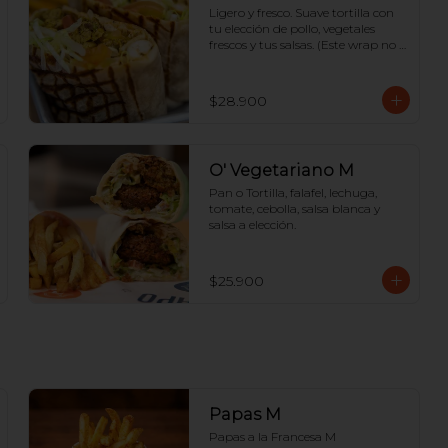
Ligero y fresco. Suave tortilla con 
tu elección de pollo, vegetales 
frescos y tus salsas. (Este wrap no 
lleva papas adentro).
$28.900
O' Vegetariano M
Pan o Tortilla, falafel, lechuga, 
tomate, cebolla, salsa blanca y 
salsa a elección.
$25.900
Papas M
Papas a la Francesa M