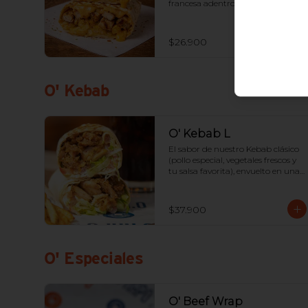
francesa adentro, 1 proteína a 
elección y tus salsas favoritas.
$26.900
O' Kebab
O' Kebab L
El sabor de nuestro Kebab clásico 
(pollo especial, vegetales frescos y 
tu salsa favorita), envuelto en una 
suave tortilla sellada.
$37.900
O' Especiales
O' Beef Wrap