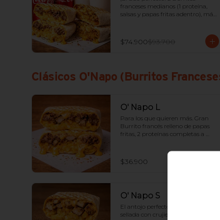
franceses medianos (1 proteína, 
salsas y papas fritas adentro), más 
2 porciones de papas extra y 2 
bebidas.
$74.900
$93.700
Clásicos O'Napo (Burritos Francese
O' Napo L
Para los que quieren más. Gran 
Burrito francés relleno de papas 
fritas, 2 proteínas completas a 
elección y tus 2 salsas favoritas.
$36.900
O' Napo S
El antojo perfecto. Suave tortilla 
sellada con crujientes papas a la 