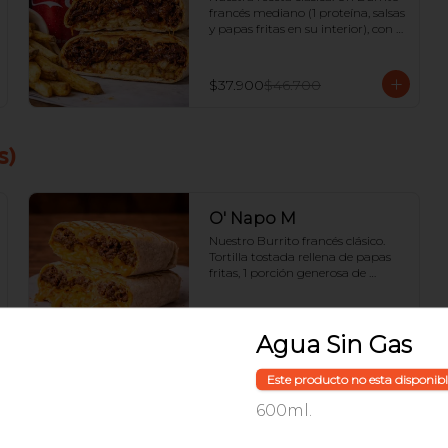
francés mediano (1 proteína, salsas 
y papas fritas en su interior), con 
papas extra y tu bebida.
$37.900
$46.700
s)
O' Napo M
Nuestro Burrito francés clásico. 
Tortilla tostada rellena de papas 
fritas, 1 porción generosa de 
proteína y hasta 2 salsas de la casa.
$30.900
Agua Sin Gas
Este producto no esta disponib
O' Napo XL
600ml.
El rey del menú. Un Burrito 
francés muy grande con papas 