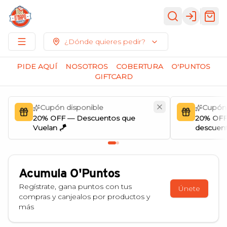
Login
¿Dónde quieres pedir?
PIDE AQUÍ
NOSOTROS
COBERTURA
O'PUNTOS
GIFTCARD
Cupón disponible
Cupón 
20% OFF — Descuentos que
20% OFF
Vuelan 🪁
descuent
Acumula
O'Puntos
Regístrate, gana puntos con tus
Únete
compras y canjealos por productos y
más