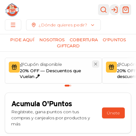
Login
¿Dónde quieres pedir?
PIDE AQUÍ
NOSOTROS
COBERTURA
O'PUNTOS
GIFTCARD
Cupón disponible
Cupón 
20% OFF — Descuentos que
20% OFF
Vuelan 🪁
descuent
Acumula
O'Puntos
Regístrate, gana puntos con tus
Únete
compras y canjealos por productos y
más